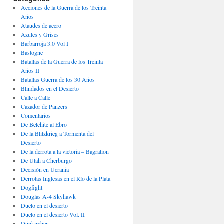
Acciones de la Guerra de los Treinta
Años
Ataudes de acero
Azules y Grises
Barbarroja 3.0 Vol I
Bastogne
Batallas de la Guerra de los Treinta
Años II
Batallas Guerra de los 30 Años
Blindados en el Desierto
Calle a Calle
Cazador de Panzers
Comentarios
De Belchite al Ebro
De la Blitzkrieg a Tormenta del
Desierto
De la derrota a la victoria – Bagration
De Utah a Cherburgo
Decisión en Ucrania
Derrotas Inglesas en el Río de la Plata
Dogfight
Douglas A-4 Skyhawk
Duelo en el desierto
Duelo en el desierto Vol. II
Dünkirchen