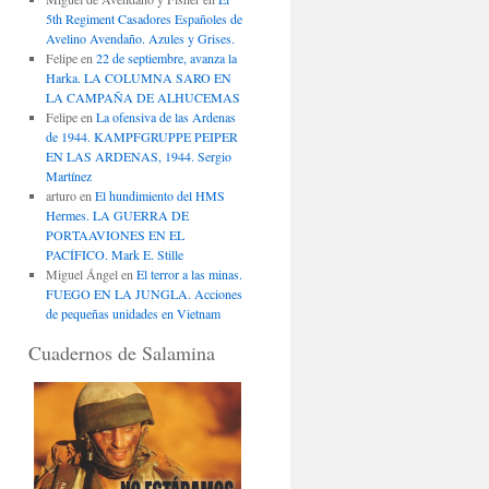
5th Regiment Casadores Españoles de
Avelino Avendaño. Azules y Grises.
Felipe
en
22 de septiembre, avanza la
Harka. LA COLUMNA SARO EN
LA CAMPAÑA DE ALHUCEMAS
Felipe
en
La ofensiva de las Ardenas
de 1944. KAMPFGRUPPE PEIPER
EN LAS ARDENAS, 1944. Sergio
Martínez
arturo
en
El hundimiento del HMS
Hermes. LA GUERRA DE
PORTAAVIONES EN EL
PACÍFICO. Mark E. Stille
Miguel Ángel
en
El terror a las minas.
FUEGO EN LA JUNGLA. Acciones
de pequeñas unidades en Vietnam
Cuadernos de Salamina