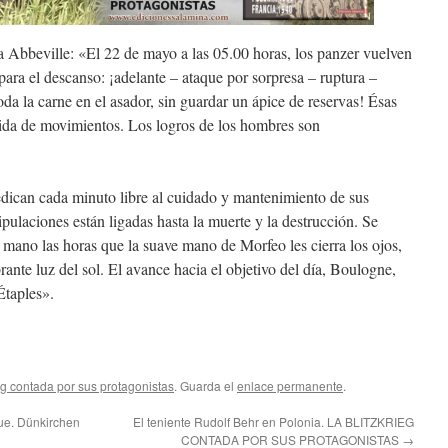
 a Abbeville: «El 22 de mayo a las 05.00 horas, los panzer vuelven
ara el descanso: ¡adelante – ataque por sorpresa – ruptura –
da la carne en el asador, sin guardar un ápice de reservas! Ésas
pida de movimientos. Los logros de los hombres son
dedican cada minuto libre al cuidado y mantenimiento de sus
ipulaciones están ligadas hasta la muerte y la destrucción. Se
mano las horas que la suave mano de Morfeo les cierra los ojos,
ante luz del sol. El avance hacia el objetivo del día, Boulogne,
Étaples».
eg contada por sus protagonistas
. Guarda el
enlace permanente
.
ue. Dünkirchen
El teniente Rudolf Behr en Polonia. LA BLITZKRIEG
CONTADA POR SUS PROTAGONISTAS
→