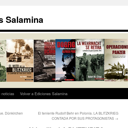
s Salamina
 noticias
Volver a Ediciones Salamina
ue. Dünkirchen
El teniente Rudolf Behr en Polonia. LA BLITZKRIEG
CONTADA POR SUS PROTAGONISTAS
→