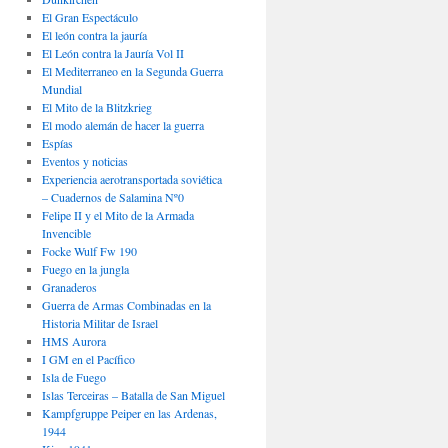
El Gran Espectáculo
El león contra la jauría
El León contra la Jauría Vol II
El Mediterraneo en la Segunda Guerra
Mundial
El Mito de la Blitzkrieg
El modo alemán de hacer la guerra
Espías
Eventos y noticias
Experiencia aerotransportada soviética
– Cuadernos de Salamina Nº0
Felipe II y el Mito de la Armada
Invencible
Focke Wulf Fw 190
Fuego en la jungla
Granaderos
Guerra de Armas Combinadas en la
Historia Militar de Israel
HMS Aurora
I GM en el Pacífico
Isla de Fuego
Islas Terceiras – Batalla de San Miguel
Kampfgruppe Peiper en las Ardenas,
1944