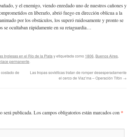
 bañado, y el enemigo, viendo enredado uno de nuestros cañones y
mprometidos en liberarlo, abrió fuego en dirección oblicua a la
animado por los obstáculos, los superó ruidosamente y pronto se
nos se ocultaban rápidamente en su retaguardia…
as Inglesas en el Río de la Plata
y etiquetada como
1806
,
Buenos Aires
,
nlace permanente
.
l costado de
Las tropas soviéticas tratan de romper desesperadamente
el cerco de Viaz’ma – Operación Tifón
→
*
o será publicada.
Los campos obligatorios están marcados con