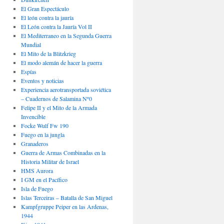
El Gran Espectáculo
El león contra la jauría
El León contra la Jauría Vol II
El Mediterraneo en la Segunda Guerra
Mundial
El Mito de la Blitzkrieg
El modo alemán de hacer la guerra
Espías
Eventos y noticias
Experiencia aerotransportada soviética
– Cuadernos de Salamina Nº0
Felipe II y el Mito de la Armada
Invencible
Focke Wulf Fw 190
Fuego en la jungla
Granaderos
Guerra de Armas Combinadas en la
Historia Militar de Israel
HMS Aurora
I GM en el Pacífico
Isla de Fuego
Islas Terceiras – Batalla de San Miguel
Kampfgruppe Peiper en las Ardenas,
1944