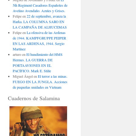
5th Regiment Casadores Españoles de
Avelino Avendaño. Azules y Grises.
Felipe
en
22 de septiembre, avanza la
Harka. LA COLUMNA SARO EN
LA CAMPAÑA DE ALHUCEMAS
Felipe
en
La ofensiva de las Ardenas
de 1944. KAMPFGRUPPE PEIPER
EN LAS ARDENAS, 1944. Sergio
Martínez
arturo
en
El hundimiento del HMS
Hermes. LA GUERRA DE
PORTAAVIONES EN EL
PACÍFICO. Mark E. Stille
Miguel Ángel
en
El terror a las minas.
FUEGO EN LA JUNGLA. Acciones
de pequeñas unidades en Vietnam
Cuadernos de Salamina