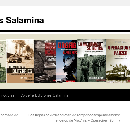
s Salamina
 noticias
Volver a Ediciones Salamina
l costado de
Las tropas soviéticas tratan de romper desesperadamente
el cerco de Viaz’ma – Operación Tifón
→