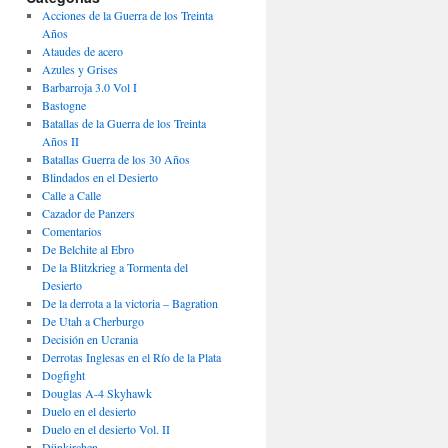
Acciones de la Guerra de los Treinta
Años
Ataudes de acero
Azules y Grises
Barbarroja 3.0 Vol I
Bastogne
Batallas de la Guerra de los Treinta
Años II
Batallas Guerra de los 30 Años
Blindados en el Desierto
Calle a Calle
Cazador de Panzers
Comentarios
De Belchite al Ebro
De la Blitzkrieg a Tormenta del
Desierto
De la derrota a la victoria – Bagration
De Utah a Cherburgo
Decisión en Ucrania
Derrotas Inglesas en el Río de la Plata
Dogfight
Douglas A-4 Skyhawk
Duelo en el desierto
Duelo en el desierto Vol. II
Dünkirchen