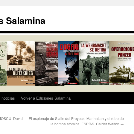
s Salamina
 noticias
Volver a Ediciones Salamina
 MOSCÚ. David
El espionaje de Stalin del Proyecto Manhattan y el robo de
la bomba atómica. ESPÍAS. Calder Walton
→