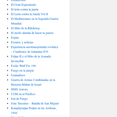
El Gran Espectáculo
El león contra la jauría
El León contra la Jauría Vol II
El Mediterraneo en la Segunda Guerra
Mundial
El Mito de la Blitzkrieg
El modo alemán de hacer la guerra
Espías
Eventos y noticias
Experiencia aerotransportada soviética
– Cuadernos de Salamina Nº0
Felipe II y el Mito de la Armada
Invencible
Focke Wulf Fw 190
Fuego en la jungla
Granaderos
Guerra de Armas Combinadas en la
Historia Militar de Israel
HMS Aurora
I GM en el Pacífico
Isla de Fuego
Islas Terceiras – Batalla de San Miguel
Kampfgruppe Peiper en las Ardenas,
1944