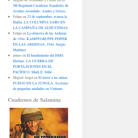
5th Regiment Casadores Españoles de
Avelino Avendaño. Azules y Grises.
Felipe
en
22 de septiembre, avanza la
Harka. LA COLUMNA SARO EN
LA CAMPAÑA DE ALHUCEMAS
Felipe
en
La ofensiva de las Ardenas
de 1944. KAMPFGRUPPE PEIPER
EN LAS ARDENAS, 1944. Sergio
Martínez
arturo
en
El hundimiento del HMS
Hermes. LA GUERRA DE
PORTAAVIONES EN EL
PACÍFICO. Mark E. Stille
Miguel Ángel
en
El terror a las minas.
FUEGO EN LA JUNGLA. Acciones
de pequeñas unidades en Vietnam
Cuadernos de Salamina