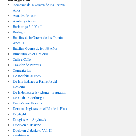
Acciones de la Guerra de los Treinta
Años
Ataudes de acero
Azules y Grises
Barbarroja 3.0 Vol I
Bastogne
Batallas de la Guerra de los Treinta
Años II
Batallas Guerra de los 30 Años
Blindados en el Desierto
Calle a Calle
Cazador de Panzers
Comentarios
De Belchite al Ebro
De la Blitzkrieg a Tormenta del
Desierto
De la derrota a la victoria – Bagration
De Utah a Cherburgo
Decisión en Ucrania
Derrotas Inglesas en el Río de la Plata
Dogfight
Douglas A-4 Skyhawk
Duelo en el desierto
Duelo en el desierto Vol. II
Dünkirchen