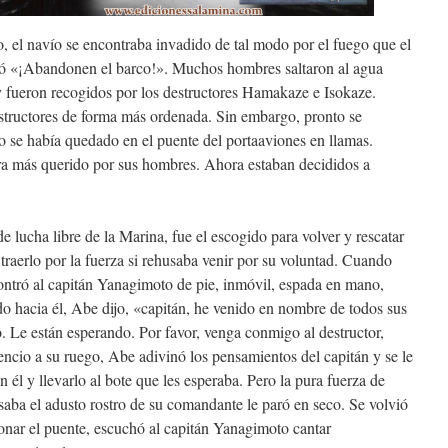
, el navío se encontraba invadido de tal modo por el fuego que el
 «¡Abandonen el barco!». Muchos hombres saltaron al agua
y fueron recogidos por los destructores Hamakaze e Isokaze.
estructores de forma más ordenada. Sin embargo, pronto se
 se había quedado en el puente del portaaviones en llamas.
a más querido por sus hombres. Ahora estaban decididos a
 lucha libre de la Marina, fue el escogido para volver y rescatar
 traerlo por la fuerza si rehusaba venir por su voluntad. Cuando
ontró al capitán Yanagimoto de pie, inmóvil, espada en mano,
o hacia él, Abe dijo, «capitán, he venido en nombre de todos sus
o. Le están esperando. Por favor, venga conmigo al destructor,
encio a su ruego, Abe adivinó los pensamientos del capitán y se le
n él y llevarlo al bote que les esperaba. Pero la pura fuerza de
aba el adusto rostro de su comandante le paró en seco. Se volvió
donar el puente, escuchó al capitán Yanagimoto cantar