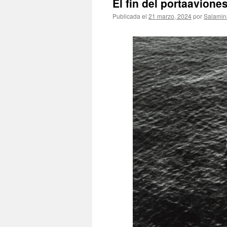
El fin del portaavion
Publicada el
21 marzo, 2024
por
Salamin